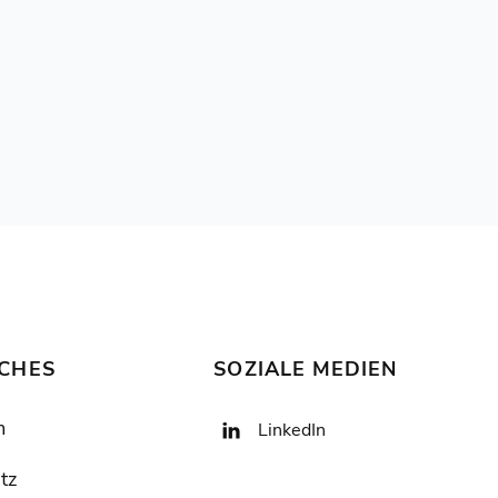
ICHES
SOZIALE MEDIEN
m
LinkedIn

tz